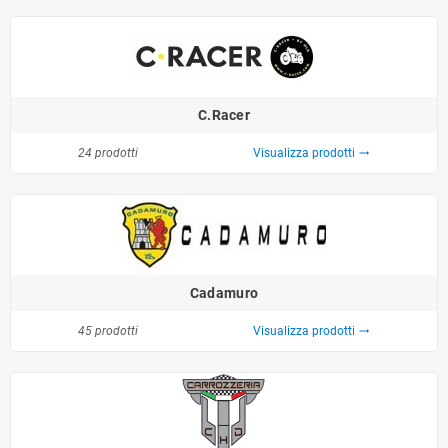
C.Racer
24 prodotti
Visualizza prodotti
trending_flat
Cadamuro
45 prodotti
Visualizza prodotti
trending_flat