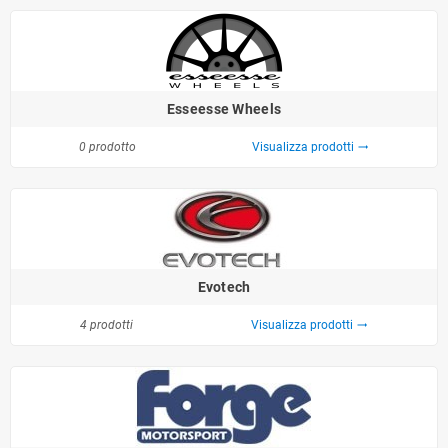
Esseesse Wheels
0 prodotto
Visualizza prodotti
trending_flat
Evotech
4 prodotti
Visualizza prodotti
trending_flat