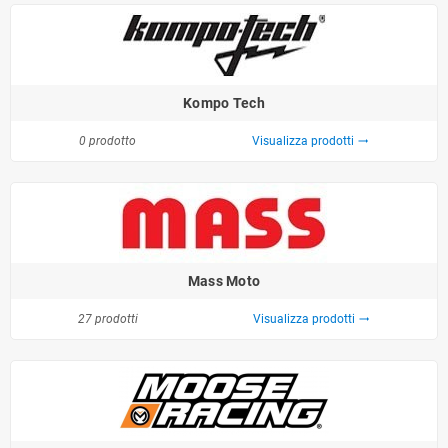
Kompo Tech
0 prodotto
Visualizza prodotti
trending_flat
Mass Moto
27 prodotti
Visualizza prodotti
trending_flat