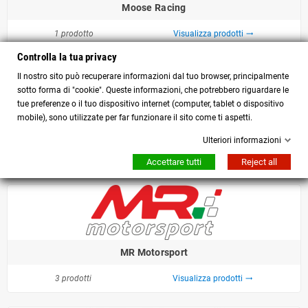
Moose Racing
1 prodotto
Visualizza prodotti
trending_flat
Controlla la tua privacy
Il nostro sito può recuperare informazioni dal tuo browser, principalmente
sotto forma di "cookie". Queste informazioni, che potrebbero riguardare le
tue preferenze o il tuo dispositivo internet (computer, tablet o dispositivo
mobile), sono utilizzate per far funzionare il sito come ti aspetti.
Motorcycle Storehouse
Ulteriori informazioni
42 prodotti
Visualizza prodotti
trending_flat
Accettare tutti
Reject all
MR Motorsport
3 prodotti
Visualizza prodotti
trending_flat