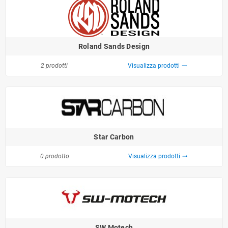
Roland Sands Design
2 prodotti
Visualizza prodotti
trending_flat
Star Carbon
0 prodotto
Visualizza prodotti
trending_flat
SW Motech